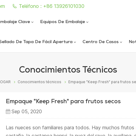
om
Teléfono : +86 13926101030
mbalaje Clave
Equipos De Embalaje
Sellado De Tapa De Fácil Apertura
Centro De Casos
Not
e sellado de latas completamente automática
iautomática de llenado y sellado de nitrógeno al vacío
ica de llenado y sellado de nitrógeno al vacío
ática de sellado de latas al vacío de alta velocidad
Conocimientos Técnicos
HOGAR
Conocimientos técnicos
Empaque "Keep Fresh" para frutos s
Empaque "Keep Fresh" para frutos secos
Sep 05, 2020
Las nueces son familiares para todos. Hay muchos frutos
castaña, la castanea henryi, la nuez del rayo, la avellana, 