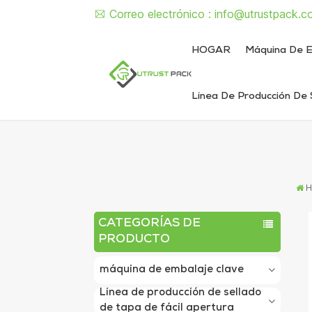
Correo electrónico :
info@utrustpack.c
HOGAR
Máquina De E
Línea De Producción De 
Línea de envasado de alimentos enlatados
Línea de envasado de latas de líquido y pasta
Máquina semiautomática de sellado de latas
Máquina d
Máquina sem
Máquina automát
Máquina autom
CATEGORÍAS DE
PRODUCTO
máquina de embalaje clave
Línea de producción de sellado
de tapa de fácil apertura