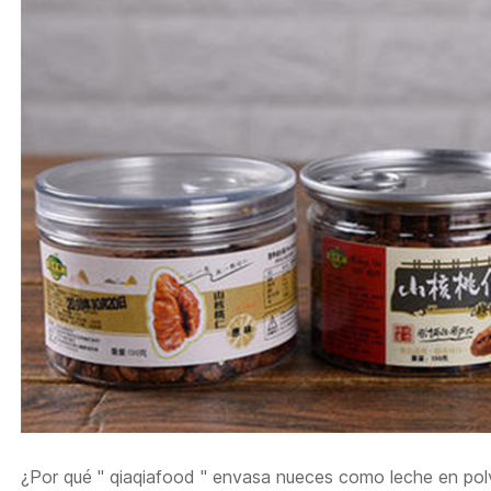
¿Por qué
"
qiaqiafood
" envasa
nueces como leche en pol