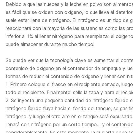
Debido a que las nueces y la leche en polvo son alimento
es fácil que se oxiden con oxígeno, lo que lleva al deteri
suele estar llena de nitrógeno. El nitrógeno es un tipo de g
reaccionará con la mayoría de las sustancias como las pro
inferior al 1% al llenar nitrógeno para reemplazar el oxíge
puede almacenar durante mucho tiempo!
Se puede ver que la tecnología clave es aumentar el conten
contenido de oxígeno en el contenedor de empaque y luego
formas de reducir el contenido de oxígeno y llenar con ni
1.
Primero coloque el frasco en el recipiente cerrado, lueg
todo el recipiente. Finalmente, selle la tapa y abra el recipi
2.
Se inyecta una pequeña cantidad de nitrógeno líquido e
nitrógeno líquido fluya hacia el fondo del tanque, se gasi
nitrógeno, y luego el otro aire en el tanque será expulsad
llenará con nitrógeno por un corto tiempo. , y el contenid
considerablemente. En este momento, la cubierta debe ser