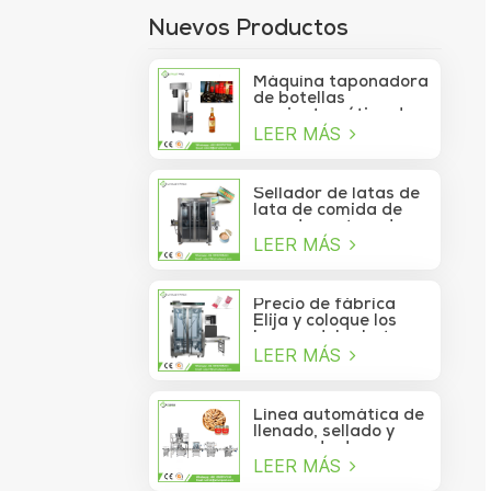
Nuevos Productos
Máquina taponadora
de botellas
semiautomática de
LEER MÁS
750 ml para botellas
de copa de vino
Sellador de latas de
lata de comida de
mar de contenedor
LEER MÁS
de vacío de sardina
de atún lavable
automático de alta
velocidad
Precio de fábrica
Elija y coloque los
brazos del robot
LEER MÁS
Delta para la bolsita
de palo que se mueve
a la caja
Línea automática de
llenado, sellado y
envasado de
LEER MÁS
alimentos para
piñones enlatados