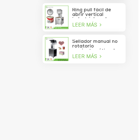
Ring pull fácil de
abrir vertical
industrial cerdo
LEER MÁS
almuerzo pollo
pechuga carne
comida puede
máquina de sellado
Sellador manual no
al vacío
rotatorio
semiautomático de
LEER MÁS
latas de refrescos,
jugos, bebidas y
galletas