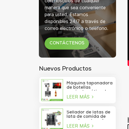
con nosotros de cualquier
manera que sea conveniente
para usted. Estamos
disponibles 24/7 a través de
correo electrónico o teléfono.
CONTÁCTENOS
Nuevos Productos
Máquina taponadora
de botellas
semiautomática de
LEER MÁS
750 ml para botellas
de copa de vino
Sellador de latas de
lata de comida de
mar de contenedor
LEER MÁS
de vacío de sardina