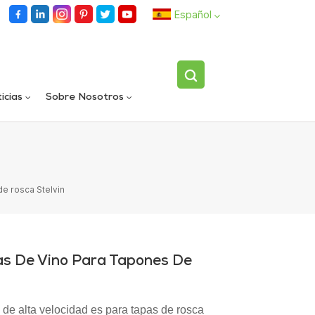
Español
English
icias
Sobre Nosotros
español
Llenadora rotativa automática de carriles dobles
Dispositivo volteador de botellas individuales totalmente automático
العربية
e rosca Stelvin
s De Vino Para Tapones De
 de alta velocidad es para tapas de rosca