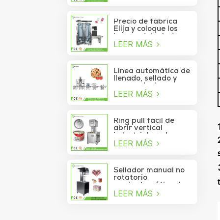
de atún lavable
automático de alta
velocidad
Precio de fábrica
Elija y coloque los
brazos del robot
LEER MÁS
Delta para la bolsita
de palo que se mueve
a la caja
Línea automática de
llenado, sellado y
envasado de
LEER MÁS
alimentos para
piñones enlatados
Ring pull fácil de
abrir vertical
industrial cerdo
LEER MÁS
almuerzo pollo
pechuga carne
comida puede
máquina de sellado
Sellador manual no
al vacío
rotatorio
semiautomático de
LEER MÁS
latas de refrescos,
jugos, bebidas y
galletas