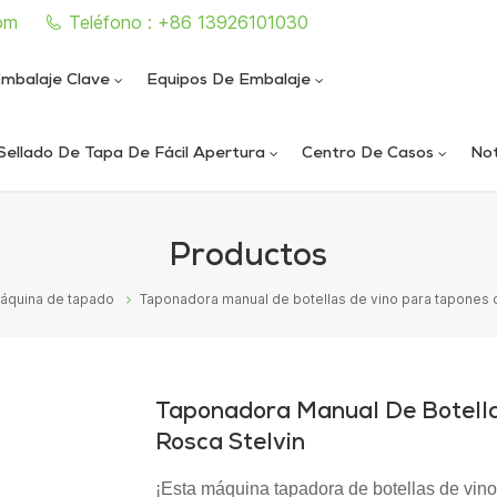
om
Teléfono : +86 13926101030
mbalaje Clave
Equipos De Embalaje
Sellado De Tapa De Fácil Apertura
Centro De Casos
Not
e sellado de latas completamente automática
iautomática de llenado y sellado de nitrógeno al vacío
ica de llenado y sellado de nitrógeno al vacío
ática de sellado de latas al vacío de alta velocidad
Productos
áquina de tapado
Taponadora manual de botellas de vino para tapones d
Taponadora Manual De Botella
Rosca Stelvin
¡Esta máquina tapadora de botellas de vino