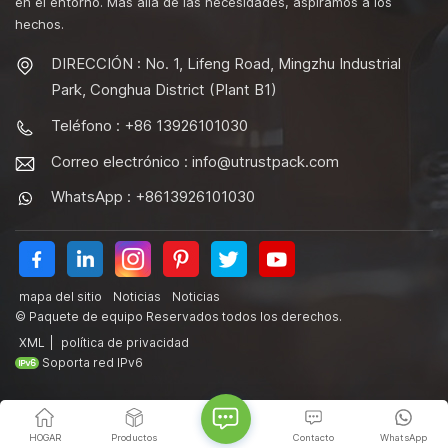
en el entorno. Más allá de las necesidades, aspiramos a los
hechos.
DIRECCIÓN : No. 1, Lifeng Road, Mingzhu Industrial
Park, Conghua District (Plant B1)
Teléfono : +86 13926101030
Correo electrónico :
info@utrustpack.com
WhatsApp : +8613926101030
mapa del sitio
Noticias
Noticias
© Paquete de equipo Reservados todos los derechos.
XML
|
política de privacidad
Soporta red IPv6
HOGAR
Productos
Contacto
WhatsApp