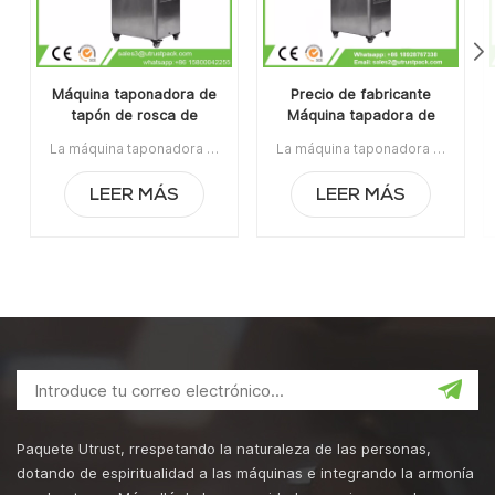
Máquina taponadora de
Precio de fabricante
tapón de rosca de
Máquina tapadora de
botella de jugo manual
tapas de botellas de
La máquina taponadora de tapas de rosca manual es adecuada para el sellado de tapas de rosca / tapas Ropp / tapas de engaste en la botella de vidrio / plástico. Es ampliamente utilizado en las industrias de vino, jarabe, líquido oral y pesticidas.Artículo No:UT1BSG4Precio:1540Rango de precios:4~5/$1360Rango de precios:2~3/$1430La orden mínima:1Pago:TTPuerto de embarque:CantónRegión original:Guangzhou, ChinaTiempo de espera:15 días después de recibir el depósito
La máquina taponadora de tapas de botellas de vidrio líquido oral a precio de fabricante es un equipo de tapado antirrobo de aluminio para botellas de plástico y botellas de vidrio de alta calidad. Es ampliamente utilizado en la industria alimentaria, la industria química, la industria médica y farmacéutica.La orden mínima:1Pago:T/TPuerto de embarque:CantónRegión original:PorcelanaTiempo de espera:3-5 días después de recibir el depósito
vidrio líquido oral
LEER MÁS
LEER MÁS
Paquete Utrust, rrespetando la naturaleza de las personas,
dotando de espiritualidad a las máquinas e integrando la armonía