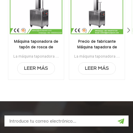
Máquina taponadora de
Precio de fabricante
tapón de rosca de
Máquina tapadora de
botella de jugo manual
tapas de botellas de
La máquina taponadora de tapas de rosca manual es adecuada para el sellado de tapas de rosca / tapas Ropp / tapas de engaste en la botella de vidrio / plástico. Es ampliamente utilizado en las industrias de vino, jarabe, líquido oral y pesticidas.Artículo No:UT1BSG4Precio:1540Rango de precios:4~5/$1360Rango de precios:2~3/$1430La orden mínima:1Pago:TTPuerto de embarque:CantónRegión original:Guangzhou, ChinaTiempo de espera:15 días después de recibir el depósito
La máquina taponadora de tapas de botellas de vidrio líquido oral a precio de fabricante es un equipo de tapado antirrobo de aluminio para botellas de plástico y botellas de vidrio de alta calidad. Es ampliamente utilizado en la industria alimentaria, la industria química, la industria médica y farmacéutica.La orden mínima:1Pago:T/TPuerto de embarque:CantónRegión original:PorcelanaTiempo de espera:3-5 días después de recibir el depósito
vidrio líquido oral
LEER MÁS
LEER MÁS