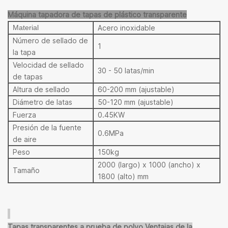
Máquina tapadora de tapas de plástico transparente
Material
Acero inoxidable
Número de sellado de
1
la tapa
Velocidad de sellado
3
0 - 50 latas/min
de tapas
Altura de sellado
60-200 mm (ajustable)
Diámetro de latas
50-120 mm (ajustable)
Fuerza
0.45KW
Presión de la fuente
0.6MPa
de aire
Peso
150kg
2000 (largo) x 1000 (ancho) x
Tamaño
1800 (alto) mm
Tapas transparentes a prueba de polvo Ventajas de la