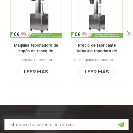
Máquina taponadora de
Precio de fabricante
tapón de rosca de
Máquina tapadora de
botella de jugo manual
tapas de botellas de
La máquina taponadora de tapas de rosca manual es adecuada para el sellado de tapas de rosca / tapas Ropp / tapas de engaste en la botella de vidrio / plástico. Es ampliamente utilizado en las industrias de vino, jarabe, líquido oral y pesticidas.Artículo No:UT1BSG4Precio:1540Rango de precios:4~5/$1360Rango de precios:2~3/$1430La orden mínima:1Pago:TTPuerto de embarque:CantónRegión original:Guangzhou, ChinaTiempo de espera:15 días después de recibir el depósito
La máquina taponadora de tapas de botellas de vidrio líquido oral a precio de fabricante es un equipo de tapado antirrobo de aluminio para botellas de plástico y botellas de vidrio de alta calidad. Es ampliamente utilizado en la industria alimentaria, la industria química, la industria médica y farmacéutica.La orden mínima:1Pago:T/TPuerto de embarque:CantónRegión original:PorcelanaTiempo de espera:3-5 días después de recibir el depósito
vidrio líquido oral
LEER MÁS
LEER MÁS